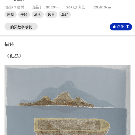
油画/李建树
出品于：2020年
2675次浏览
120x100cm
原创
手绘
油画
风景
岛屿
点赞 (1)
购买数字版权
描述
《孤岛》