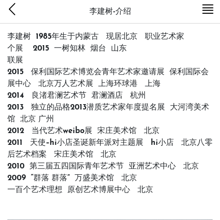
李建树-介绍
李建树
1985
年生于内蒙古
现居北京
职业艺术家
个展
2015
一树知林
烟台
山东
联展
2015
保利国际艺术博览会青年艺术家邀请展
保利国际会
展中心
北京万人艺术展 上海环球港 上海
2014
良渚君澜艺术节
君澜酒店
杭州
2013
独立的品格
2013
潜质艺术家年度提名展
大河湾美术
馆
北京 广州
2012
当代艺术
weibo
展
宋庄美术馆
北京
2011
天使–
hi
小店圣诞新年派对主题展
hi
小店
北京八零
后艺术档案 宋庄美术馆 北京
2010
第三届五四国际青年艺术节
亚洲艺术中心
北京
2009
“群落 群落”
万盛美术馆
北京
一百个艺术理想
原创艺术博展中心
北京