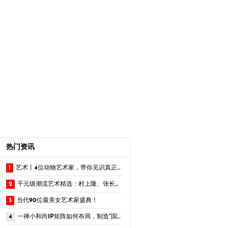
热门资讯
1
艺术丨4位动物艺术家，带你见识真正的「野兽派」风格
2
千元级潮流艺术精选：村上隆、张长江、赵一浅新作，不容错过
3
当代90位最美女艺术家盛典！
4
一禅小和尚IP矩阵如何布局，制造“国风爆款”？