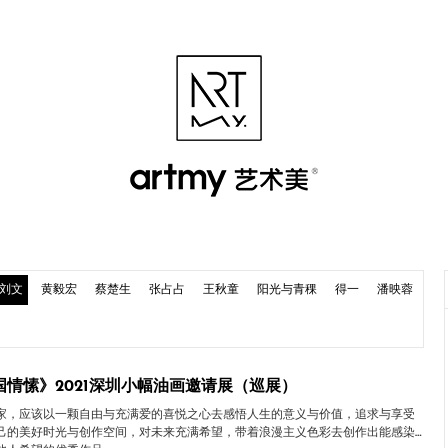
刘文
黄毅宏
蔡楚生
张占占
王秋童
阳光与青稞
得一
潘映蓉
国情愫》2021深圳小幅油画邀请展（巡展）
家，应该以一颗自由与充满爱的喜悦之心去感悟人生的意义与价值，追求与享受
己的美好时光与创作空间，对未来充满希望，带着浪漫主义色彩去创作出能感染