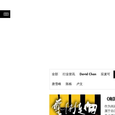
全部
行业资讯
David Chan
应麦可
唐雪峰
陈栋
卢文
《南
作为画
属于自