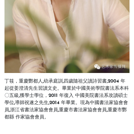
丁筱，
重慶酆都人,幼承庭訓,四歲隨祖父讀詩習書,2004 年
起從姜澄清先生習讀文史。畢業於中國美術學院書法系本科
〇五級,獲學士學位，2011 年復入 中國美院書法系攻讀碩士
學位,導師祝遂之先生,2014 年畢業。現為中國書法家協會會
員,浙江省書法家協會會員,重慶市書法家協會會員,重慶市酆
都縣 作家協會會員。