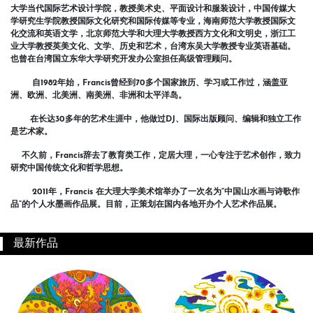
大学当代国际艺术设计学院，教授美术史、平面设计和服装设计，中国传媒大
学研究生学院教授国际文化研究和国际传媒等专业，海南师范大学教授国际文
化交流和英语文学，北京师范大学和大理大学教授西方文化和文明史，浙江工
业大学教授英美文化、文学、历史和艺术，台湾东吴大学教授专业英语基础。
也曾在台湾国立东华大学研究开发办公室担任高级管理顾问。
自
1982
年始，
Francis
曾经到
70
多个国家旅历、学习或工作过，涵盖亚
洲、欧洲、北美洲、南美洲、非洲和太平洋岛。
在长达
30
多年的艺术生涯中，他做过
DJ
、国际出
版顾问、编辑和独立工作
是艺术家。
不久前，
Francis
辞去了教育类工作，定居大理，一心专注于艺术创作，致力
研究中国传统文化和哲学思想。
2011
年，
Francis
在大理大学美术馆举办了
一次名为
“
中国山水画与诗歌作
品
”
的个人水墨画作品展
。目前，正策划在国内各地开办个人艺术作品展。
最新作品