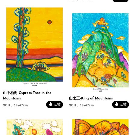
山中柏树-Cypress Tree in the
Mountains
山之王-King of Mountains
点赞
点赞
2011，35×47cm
2011，35×47cm