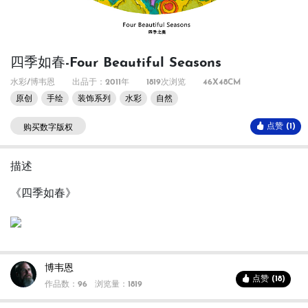
四季如春-Four Beautiful Seasons
水彩/博韦恩
出品于：2011年
1819次浏览
46X48CM
原创
手绘
装饰系列
水彩
自然
点赞 (1)
购买数字版权
描述
《四季如春》
博韦恩
点赞 (18)
作品数：96
浏览量：1819