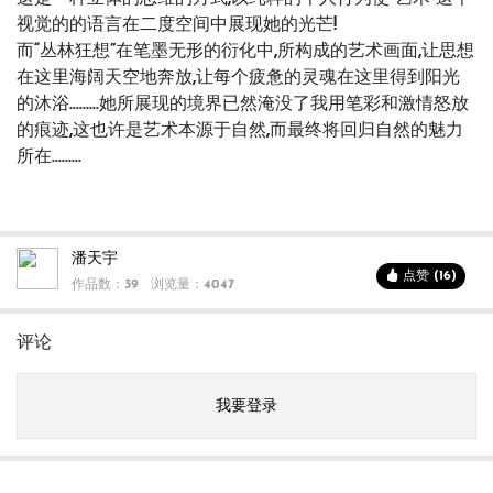
视觉的的语言在二度空间中展现她的光芒!
而“丛林狂想”在笔墨无形的衍化中,所构成的艺术画面,让思想
在这里海阔天空地奔放,让每个疲惫的灵魂在这里得到阳光
的沐浴………她所展现的境界已然淹没了我用笔彩和激情怒放
的痕迹,这也许是艺术本源于自然,而最终将回归自然的魅力
所在………
潘天宇
点赞 (16)
作品数：39
浏览量：4047
评论
我要登录