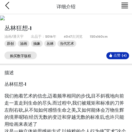
详细介绍
丛林狂想-1
油画/潘天宇
出品于：2016年
4047次浏览
120x160cm
原创
油画
抽象
丛林
当代艺术
点赞 (4)
购买数字版权
描述
丛林狂想-1
我们抱着艺术的信念,迈着频率相同的步伐,目不斜视地向前
走一直走到生命的尽头.而过程中,我们被规矩和标准的刀斧
左削右砍,从不知如何感悟生命之美,又如何能体会万物生辉
的境界呢!在经历无数的变迁和穿越无数的标准后,也许只能
用绘画来表述了
这是一种立体的思维的方式,以纯粹的个人行为使“艺术”这个