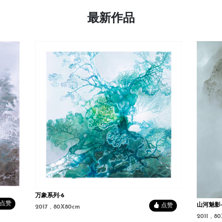
最新作品
万象系列-6
点赞
山河魅影-
点赞
2017，80X80cm
2011，8