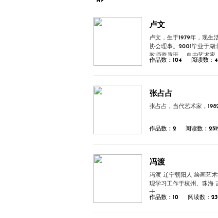
卢文
卢文，生于1979年，现
协会理事。2001毕业于湖
教师资质班， 自由艺术家
作品数：104
阅读数：4
张占占
张占占，当代艺术家，19
作品数：2
阅读数：251
冯渡
冯渡 辽宁朝阳人 绘画艺术学院油画系具象表现工作室 2016级硕士研究生
现学习工作于杭州、珠海 
士
作品数：10
阅读数：23