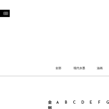
全部
现代水墨
油画
全
A
B
C
D
E
F
部