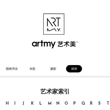
国画书法
水彩
摄影
插画
艺术家索引
G
H
I
J
K
L
M
N
O
P
Q
R
S
T