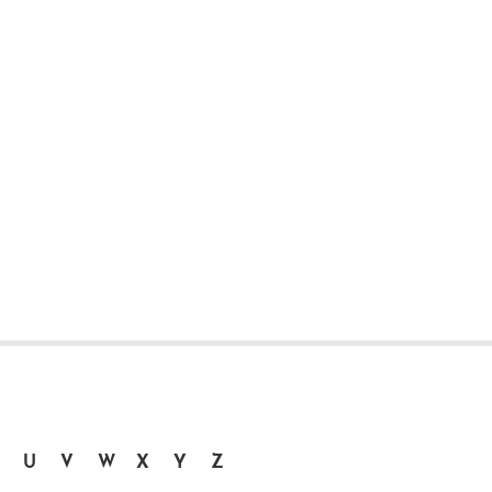
U
V
W
X
Y
Z