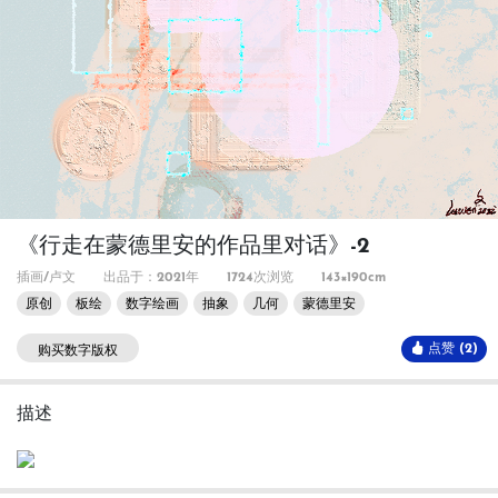
《行走在蒙德里安的作品里对话》-2
插画/卢文
出品于：2021年
1724次浏览
143×190cm
原创
板绘
数字绘画
抽象
几何
蒙德里安
点赞 (2)
购买数字版权
描述