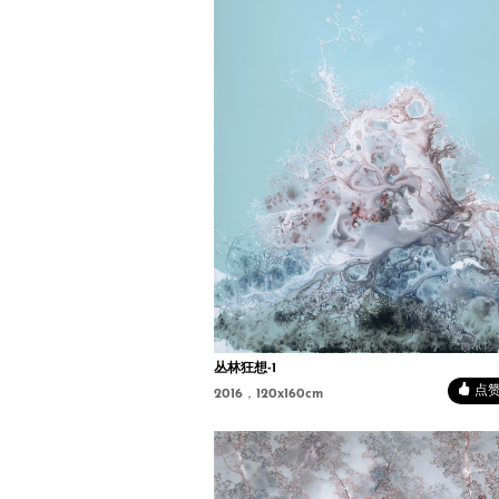
丛林狂想-1
点赞 
2016，120x160cm