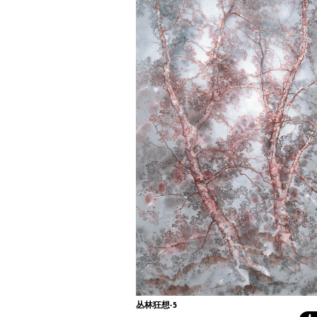
丛林狂想-5