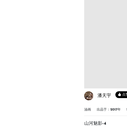
点
潘天宇
油画
出品于：2017年
山河魅影-4