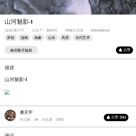
山河魅影-1
油画/潘天宇
出品于：2017年
1722次浏览
100x160cm
原创
油画
抽象
山水
风景
当代艺术
点赞
购买数字版权
描述
山河魅影-1
潘天宇
点赞 (16)
作品数：39
浏览量：1722