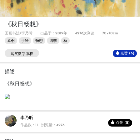
《秋日畅想》
国画书法/李乃昕
出品于：2019年
4278次浏览
70×70cm
原创
手绘
畅想
四季
秋
点赞 (6)
购买数字版权
描述
《秋日畅想》
李乃昕
点赞 (2)
作品数：11
浏览量：4278