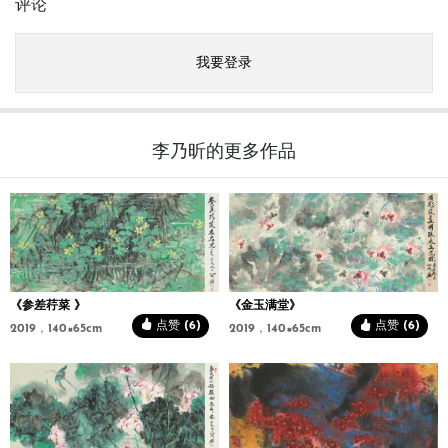
评论
我要登录
李乃昕的更多作品
《参差荇菜 》
《金玉满堂》
点赞 (6)
点赞 (6)
2019，140×65cm
2019，140×65cm