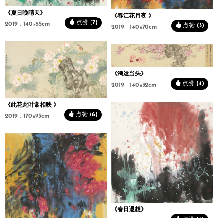
《夏日晚晴天》
《春江花月夜 》
点赞 (7)
2019，140×65cm
点赞 (5)
2019，140×70cm
《鸿运当头》
点赞 (4)
2019，140×32cm
《此花此叶常相映 》
点赞 (6)
2019，170×95cm
《春日遐想》