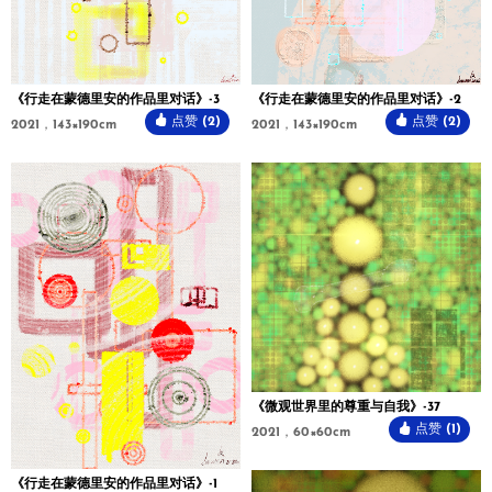
《行走在蒙德里安的作品里对话》-3
《行走在蒙德里安的作品里对话》-2
点赞 (2)
点赞 (2)
2021，143×190cm
2021，143×190cm
《微观世界里的尊重与自我》-37
点赞 (1)
2021，60×60cm
《行走在蒙德里安的作品里对话》-1