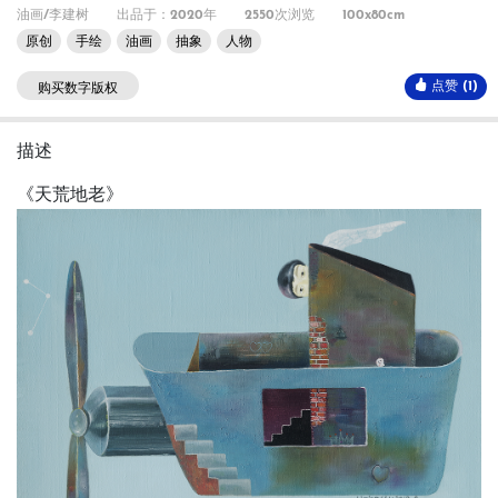
油画/李建树
出品于：2020年
2550次浏览
100x80cm
原创
手绘
油画
抽象
人物
点赞 (1)
购买数字版权
描述
《天荒地老》