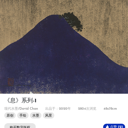
《息》系列-1
现代水墨/David Chan
出品于：2020年
2804次浏览
48x78cm
原创
手绘
水墨
风景
点赞 (2)
购买数字版权