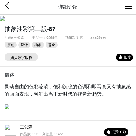
详细介绍
抽象油彩第二版-87
油画/王俊森
出品于：2018年
1788次浏览
44x29cm
原创
设计
抽象
意象
点赞
购买数字版权
描述
灵动自由的色彩流淌，饱和沉稳的色调和即写意又有抽象感
的画面表现，融汇出当下新时代的视觉新趋势。
王俊森
点赞 (17)
作品数：151
浏览量：1788