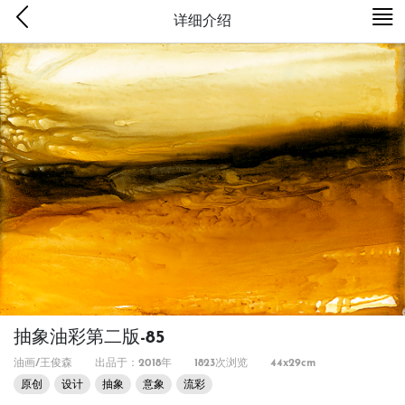
详细介绍
抽象油彩第二版-85
油画/王俊森
出品于：2018年
1823次浏览
44x29cm
原创
设计
抽象
意象
流彩