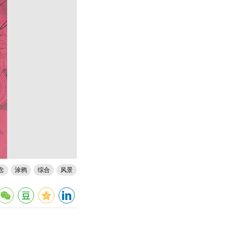
念
涂鸦
综合
风景