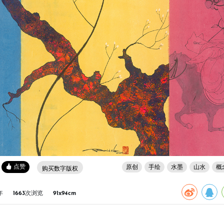
点赞
原创
手绘
水墨
山水
概
购买数字版权
年
1663次浏览
91x94cm