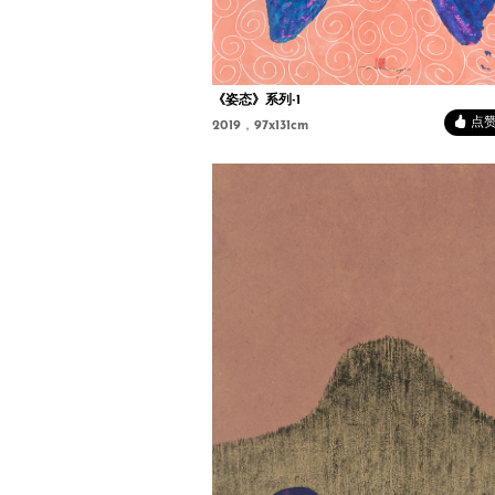
《姿态》系列-1
点赞 
2019，97x131cm