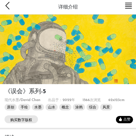
详细介绍
《误会》系列-5
现代水墨/David Chan
出品于：2022年
1566次浏览
62x123cm
原创
手绘
水墨
山水
概念
涂鸦
综合
风景
点赞
购买数字版权